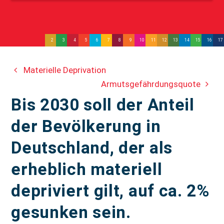
2
3
4
5
6
7
8
9
10
11
12
13
14
15
16
17
Materielle Deprivation
Armutsgefährdungsquote
Bis 2030 soll der Anteil
der Bevölkerung in
Deutschland, der als
erheblich materiell
depriviert gilt, auf ca. 2%
gesunken sein.